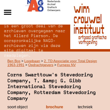
Na opheffing van het NAGO
Alle archieven
is een groot deel van de
Over NAGO
archieven overgegaan naar
het Allard Pierson. De
Over WCI
oorspronkelijke NAGO-
Inloggen
archieven zijn via deze
site digitaal te
raadplegen.
Ben Bos
>
Loopbaan
>
2. TD Associatie voor Total Design
1963-1991
>
Opdrachtgevers
>
Furness NV
Corns Swarttouw's Stevedoring
Company, T. &amp; G. Gibb
International Stevedoring
Company, Rotterdam Stevedoring
Company
soort object
brochure
techniek
of