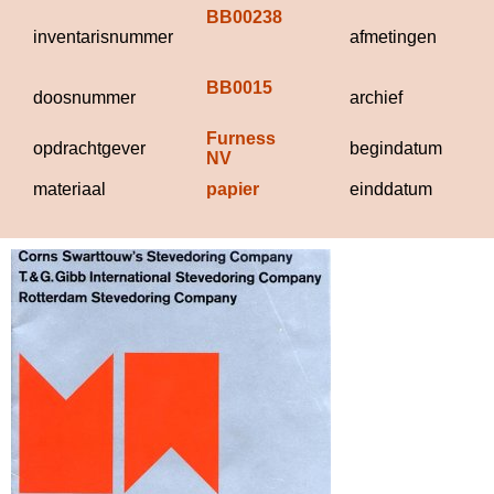
BB00238
21
inventarisnummer
afmetingen
21
m
BB0015
Be
doosnummer
archief
B
Furness 
1
opdrachtgever
begindatum
NV
materiaal
papier
einddatum
1