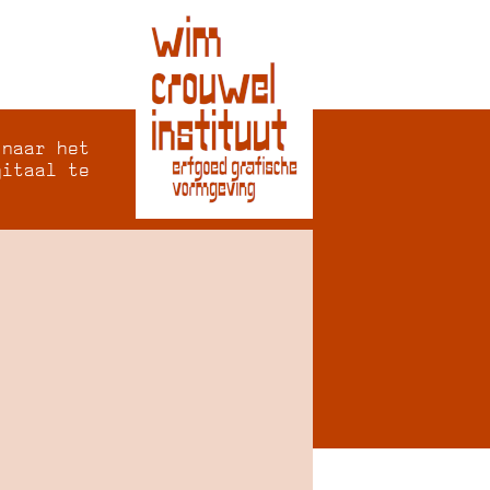
 naar het
gitaal te