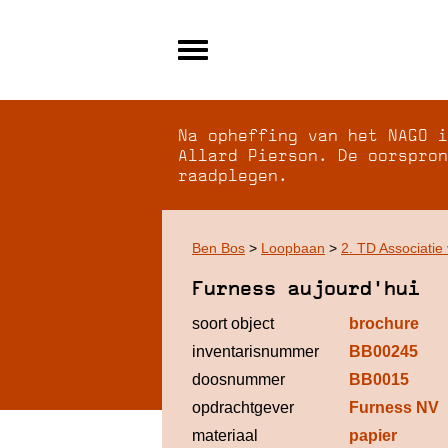
Alle archieven
Over NAGO
Na opheffing van het NAGO i
Over WCI
Allard Pierson. De oorspron
raadplegen.
Inloggen
Ben Bos
>
Loopbaan
>
2. TD Associatie
Furness aujourd'hui
soort object
brochure
inventarisnummer
BB00245
doosnummer
BB0015
opdrachtgever
Furness NV
materiaal
papier