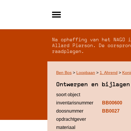
Alle archieven
Over NAGO
Na opheffing van het NAGO i
Over WCI
Allard Pierson. De oorspron
raadplegen.
Inloggen
Ben Bos
>
Loopbaan
>
1. Ahrend
>
Koni
Ontwerpen en bijlagen
soort object
inventarisnummer
BB00600
doosnummer
BB0027
opdrachtgever
materiaal