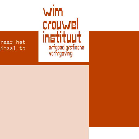
 naar het
gitaal te