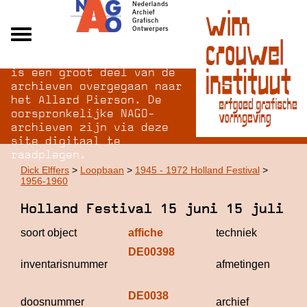
Na opheffing van het NAGO
Alle archieven
is een groot deel van de
Over NAGO
archieven overgegaan naar
het Allard Pierson. De
Over WCI
oorspronkelijke NAGO-
Inloggen
archieven zijn via deze
site digitaal te
raadplegen.
Dick Elffers
>
Loopbaan
>
1945 - 1972 Holland Festival
>
1956-1960
Holland Festival 15 juni 15 juli
soort object
affiche
techniek
of
DE00398
10
inventarisnummer
afmetingen
69
m
DE0038
Di
doosnummer
archief