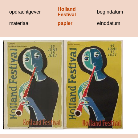
El
Holland 
19
opdrachtgever
begindatum
Festival
materiaal
papier
einddatum
19