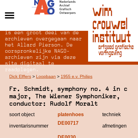
Na opheffing van het NAGO
Alle archieven
is een groot deel van de
Over NAGO
archieven overgegaan naar
het Allard Pierson. De
Over WCI
oorspronkelijke NAGO-
Inloggen
archieven zijn via deze
site digitaal te
raadplegen.
Dick Elffers
>
Loopbaan
>
1955 e.v. Philips
Fr. Schmidt, symphony no. 4 in c
major, The Wiener Symphoniker,
conductor: Rudolf Moralt
soort object
platenhoes
techniek
DE00717
inventarisnummer
afmetingen
DE0030