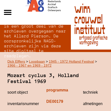
Na opheffing van het NAGO
Alle archieven
is een groot deel van de
Over NAGO
archieven overgegaan naar
het Allard Pierson. De
Over WCI
oorspronkelijke NAGO-
Inloggen
archieven zijn via deze
site digitaal te
raadplegen.
Dick Elffers
>
Loopbaan
>
1945 - 1972 Holland Festival
>
1966 - 1967 en 1969 - 1972
Mozart cyclus 3, Holland
Festival 1969
programma
soort object
techniek
DE00179
inventarisnummer
afmetingen