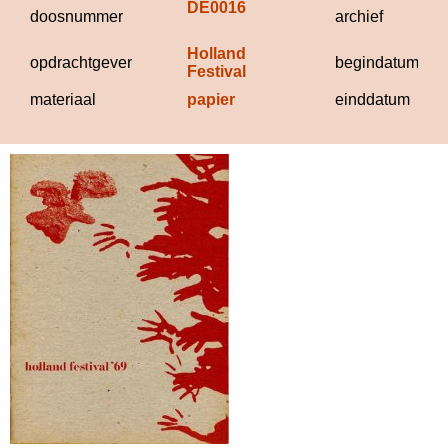
DE0016
doosnummer
archief
Holland 
opdrachtgever
begindatum
Festival
materiaal
papier
einddatum