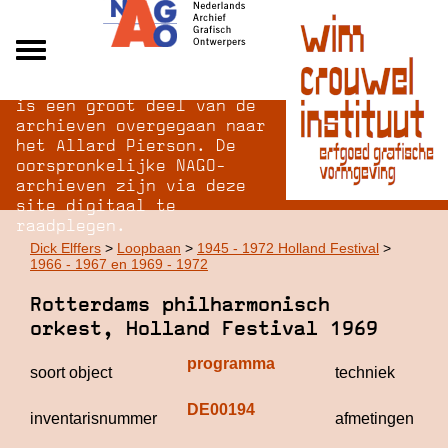
Na opheffing van het NAGO
Alle archieven
is een groot deel van de
Over NAGO
archieven overgegaan naar
het Allard Pierson. De
Over WCI
oorspronkelijke NAGO-
Inloggen
archieven zijn via deze
site digitaal te
raadplegen.
Dick Elffers
>
Loopbaan
>
1945 - 1972 Holland Festival
>
1966 - 1967 en 1969 - 1972
Rotterdams philharmonisch
orkest, Holland Festival 1969
programma
soort object
techniek
DE00194
inventarisnummer
afmetingen