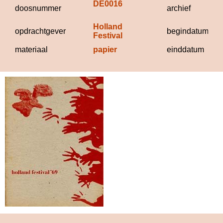
DE0016
doosnummer
archief
Holland 
opdrachtgever
begindatum
Festival
materiaal
papier
einddatum