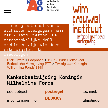
Na opheffing van het NAGO
Alle archieven
is een groot deel van de
Over NAGO
archieven overgegaan naar
het Allard Pierson. De
Over WCI
oorspronkelijke NAGO-
Inloggen
archieven zijn via deze
site digitaal te
raadplegen.
Dick Elffers
>
Loopbaan
>
1957 - 1988 Dienst voor
Esthetische Vormgeving PTT
>
Twintig jaar Koningin
Wilhelmina Fonds 1969
Kankerbestrijding Koningin
Wilhelmina Fonds
soort object
postzegel
techniek
DE00309
inventarisnummer
afmetingen