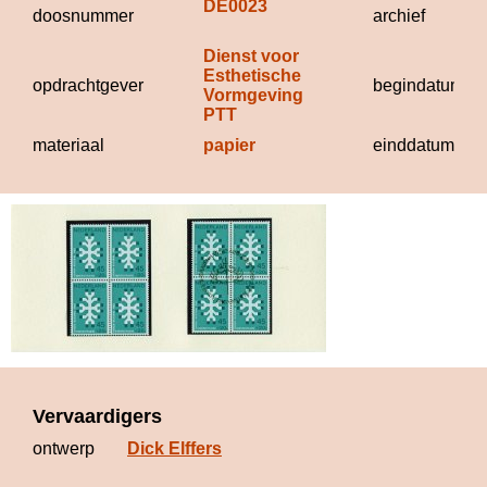
DE0023
doosnummer
archief
Dienst voor 
Esthetische 
opdrachtgever
begindatum
Vormgeving 
PTT
materiaal
papier
einddatum
Vervaardigers
ontwerp
Dick Elffers