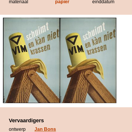
materiaal
papier
einddatum
19
Vervaardigers
ontwerp
Jan Bons