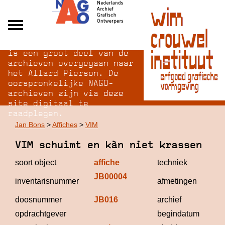
Na opheffing van het NAGO
Alle archieven
is een groot deel van de
Over NAGO
archieven overgegaan naar
het Allard Pierson. De
Over WCI
oorspronkelijke NAGO-
Inloggen
archieven zijn via deze
site digitaal te
raadplegen.
Jan Bons
>
Affiches
>
VIM
VIM schuimt en kàn niet krassen
soort object
affiche
techniek
lit
JB00004
118
inventarisnummer
afmetingen
77
doosnummer
JB016
archief
Ja
opdrachtgever
begindatum
19