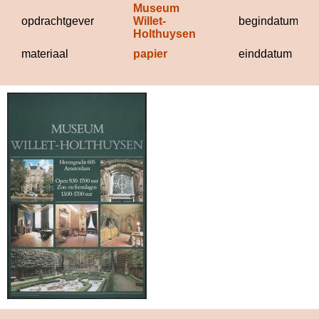
Museum 
opdrachtgever
Willet-
begindatum
Holthuysen
materiaal
papier
einddatum