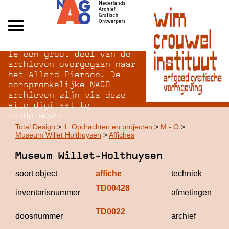
Na opheffing van het NAGO
Alle archieven
is een groot deel van de
Over NAGO
archieven overgegaan naar
het Allard Pierson. De
Over WCI
oorspronkelijke NAGO-
Inloggen
archieven zijn via deze
site digitaal te
raadplegen.
Total Design
>
1. Opdrachten en projecten
>
M - O
>
Museum Willet Holthuysen
>
Affiches
Museum Willet-Holthuysen
soort object
affiche
techniek
TD00428
inventarisnummer
afmetingen
TD0022
doosnummer
archief