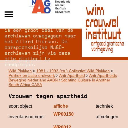
Na opheffing van het NAGO
Alle archieven
is een groot deel van de
Over NAGO
archieven overgegaan naar
het Allard Pierson. De
Over WCI
oorspronkelijke NAGO-
Inloggen
archieven zijn via deze
site digitaal te
raadplegen.
Wild Plakken
>
1981 - 1993 (ca.) Collectief Wild Plakken
>
Politiek en actie-drukwerk
>
Anti-Apartheid
>
Anti-Apartheids
Beweging Nederland AABN / Stichting Culture in Another
South Africa CASA
Vrouwen tegen apartheid
soort object
affiche
techniek
WP00150
inventarisnummer
afmetingen
WP0012