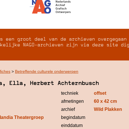
s een groot deel van de archieven overgegaan
kelijke NAGO-archieven zijn via deze site di
fiches
>
Betreffende culturele onderwerpen
a, Ella, Herbert Achternbusch
techniek
offset
afmetingen
60 x 42 cm
archief
Wild Plakken
llandia Theatergroep
begindatum
einddatum