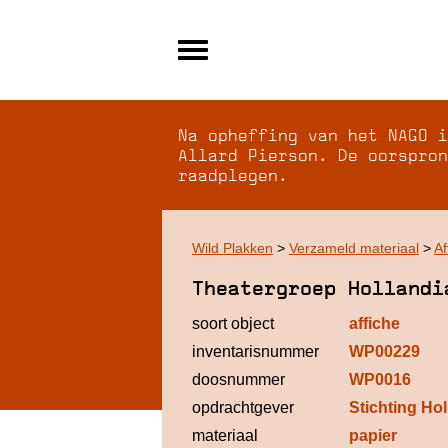
Alle archieven
Over NAGO
Na opheffing van het NAGO i
Over WCI
Allard Pierson. De oorspron
raadplegen.
Inloggen
Wild Plakken
>
Verzameld materiaal
>
Af
Theatergroep Hollandi
soort object
affiche
inventarisnummer
WP00229
doosnummer
WP0016
opdrachtgever
Stichting Ho
materiaal
papier