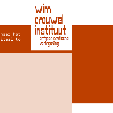
 naar het
gitaal te