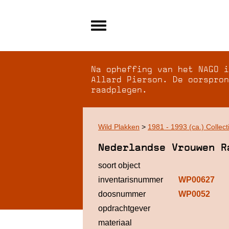
Alle archieven
Over NAGO
Na opheffing van het NAGO i
Over WCI
Allard Pierson. De oorspron
raadplegen.
Inloggen
Wild Plakken
>
1981 - 1993 (ca.) Collect
Nederlandse Vrouwen R
soort object
inventarisnummer
WP00627
doosnummer
WP0052
opdrachtgever
materiaal