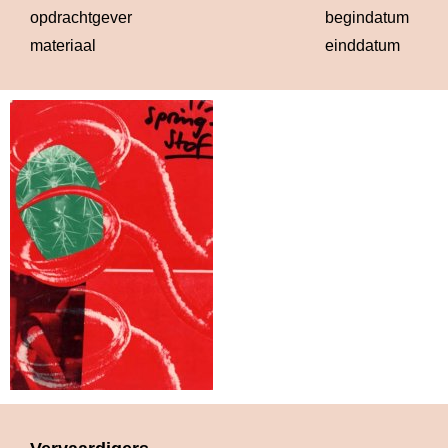
opdrachtgever
begindatum
1
materiaal
einddatum
1