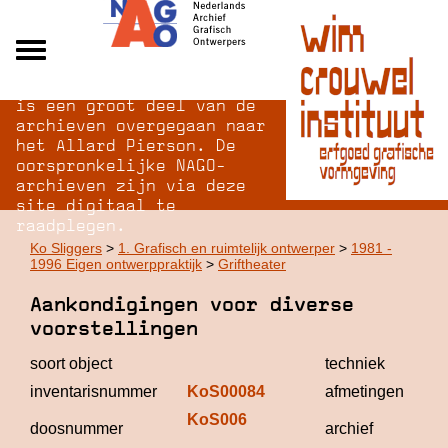
Na opheffing van het NAGO
Alle archieven
is een groot deel van de
Over NAGO
archieven overgegaan naar
het Allard Pierson. De
Over WCI
oorspronkelijke NAGO-
Inloggen
archieven zijn via deze
site digitaal te
raadplegen.
Ko Sliggers
>
1. Grafisch en ruimtelijk ontwerper
>
1981 -
1996 Eigen ontwerppraktijk
>
Griftheater
Aankondigingen voor diverse
voorstellingen
soort object
techniek
inventarisnummer
KoS00084
afmetingen
KoS006
K
doosnummer
archief
S