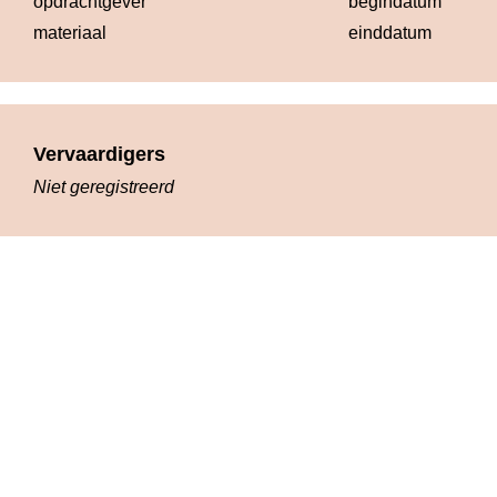
opdrachtgever
begindatum
19
materiaal
einddatum
19
Vervaardigers
Niet geregistreerd