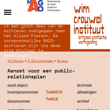
Na opheffing van het NAGO
Alle archieven
is een groot deel van de
Over NAGO
archieven overgegaan naar
het Allard Pierson. De
Over WCI
oorspronkelijke NAGO-
Inloggen
archieven zijn via deze
site digitaal te
raadplegen.
Tel Design
>
3. Documentatie
>
Bureau
Aanzet voor een public-
relationsplan
soort object
techniek
inventarisnummer
Tel00070
afmetingen
Tel016
Tel
doosnummer
archief
De