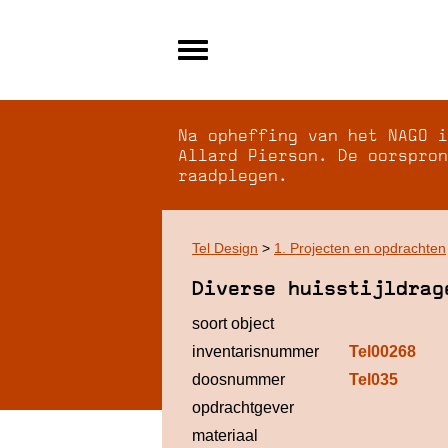
Alle archieven
Over NAGO
Na opheffing van het NAGO i
Over WCI
Allard Pierson. De oorspron
raadplegen.
Inloggen
Tel Design
>
1. Projecten en opdrachten
Diverse huisstijldrag
soort object
inventarisnummer
Tel00268
doosnummer
Tel035
opdrachtgever
materiaal