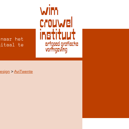
 naar het
gitaal te
Design
>
AviTwente