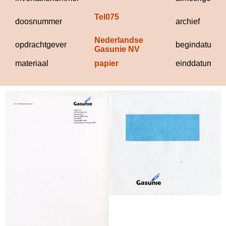
Tel075
doosnummer
archief
Nederlandse 
opdrachtgever
begindatum
Gasunie NV
materiaal
papier
einddatum