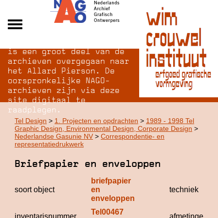
Na opheffing van het NAGO
Alle archieven
is een groot deel van de
Over NAGO
archieven overgegaan naar
het Allard Pierson. De
Over WCI
oorspronkelijke NAGO-
Inloggen
archieven zijn via deze
site digitaal te
raadplegen.
Tel Design
>
1. Projecten en opdrachten
>
1989 - 1998 Tel
Graphic Design, Environmental Design, Corporate Design
>
Nederlandse Gasunie NV
>
Correspondentie- en
representatiedrukwerk
Briefpapier en enveloppen
briefpapier 
soort object
en 
techniek
enveloppen
Tel00467
inventarisnummer
afmetingen