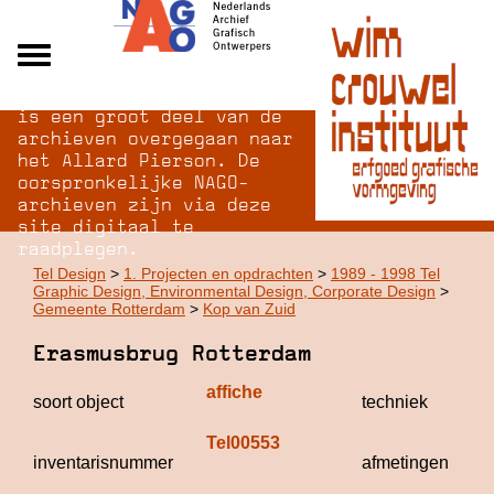
Na opheffing van het NAGO
Alle archieven
is een groot deel van de
Over NAGO
archieven overgegaan naar
het Allard Pierson. De
Over WCI
oorspronkelijke NAGO-
Inloggen
archieven zijn via deze
site digitaal te
raadplegen.
Tel Design
>
1. Projecten en opdrachten
>
1989 - 1998 Tel
Graphic Design, Environmental Design, Corporate Design
>
Gemeente Rotterdam
>
Kop van Zuid
Erasmusbrug Rotterdam
affiche
o
soort object
techniek
Tel00553
inventarisnummer
afmetingen