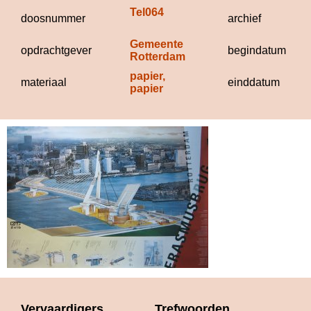
Tel064
T
doosnummer
archief
Gemeente 
opdrachtgever
begindatum
Rotterdam
papier, 
materiaal
einddatum
papier
Vervaardigers
Trefwoorden