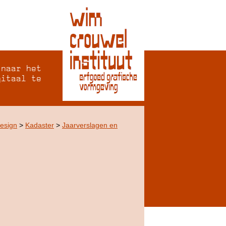
 naar het
gitaal te
Design
>
Kadaster
>
Jaarverslagen en