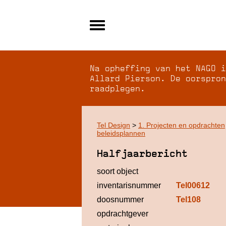
Alle archieven
Over NAGO
Na opheffing van het NAGO i
Over WCI
Allard Pierson. De oorspron
raadplegen.
Inloggen
Tel Design
>
1. Projecten en opdrachten
beleidsplannen
Halfjaarbericht
soort object
inventarisnummer
Tel00612
doosnummer
Tel108
opdrachtgever