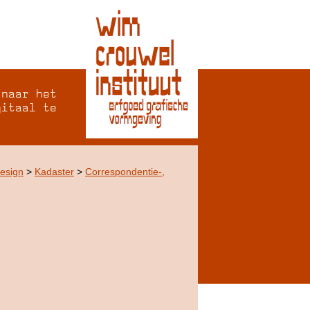
 naar het
gitaal te
Design
>
Kadaster
>
Correspondentie-,