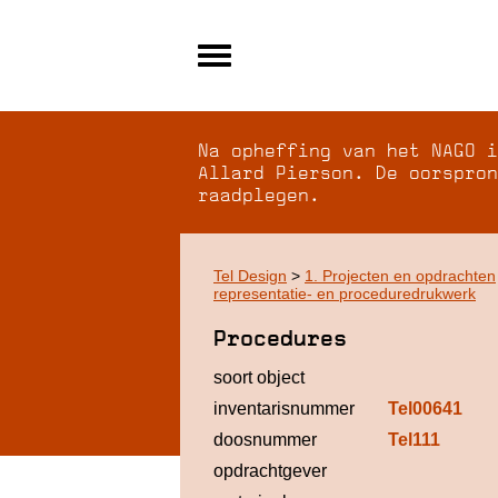
Alle archieven
Over NAGO
Na opheffing van het NAGO i
Over WCI
Allard Pierson. De oorspron
raadplegen.
Inloggen
Tel Design
>
1. Projecten en opdrachten
representatie- en proceduredrukwerk
Procedures
soort object
inventarisnummer
Tel00641
doosnummer
Tel111
opdrachtgever