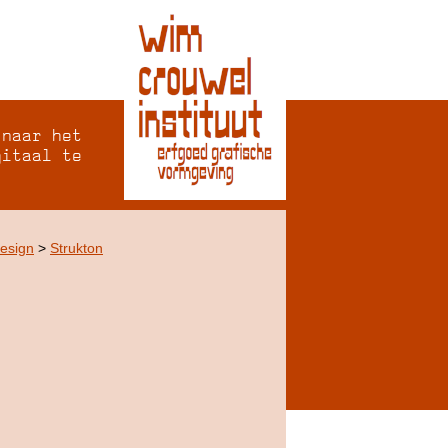
 naar het
gitaal te
Design
>
Strukton