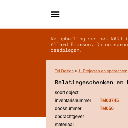
Alle archieven
Over NAGO
Na opheffing van het NAGO i
Over WCI
Allard Pierson. De oorspron
raadplegen.
Inloggen
Tel Design
>
1. Projecten en opdrachten
Relatiegeschenken en 
soort object
inventarisnummer
Tel00745
doosnummer
Tel056
opdrachtgever
materiaal