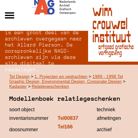
Na opheffing van het NAGO
Alle archieven
is een groot deel van de
Over NAGO
archieven overgegaan naar
het Allard Pierson. De
Over WCI
oorspronkelijke NAGO-
Inloggen
archieven zijn via deze
site digitaal te
raadplegen.
Tel Design
>
1. Projecten en opdrachten
>
1989 - 1998 Tel
Graphic Design, Environmental Design, Corporate Design
>
Kadaster
>
Relatiegeschenken
Modellenboek relatiegeschenken
soort object
techniek
inventarisnummer
Tel00837
afmetingen
Tel166
Tel
doosnummer
archief
De