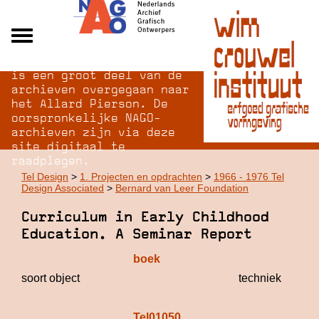
Na opheffing van het NAGO
Alle archieven
is een groot deel van de
Over NAGO
archieven overgegaan naar
het Allard Pierson. De
Over WCI
oorspronkelijke NAGO-
Inloggen
archieven zijn via deze
site digitaal te
raadplegen.
Tel Design
>
1. Projecten en opdrachten
>
1966 - 1976 Tel
Design Associated
>
Bernard van Leer Foundation
Curriculum in Early Childhood
Education. A Seminar Report
boek
soort object
techniek
Tel01050