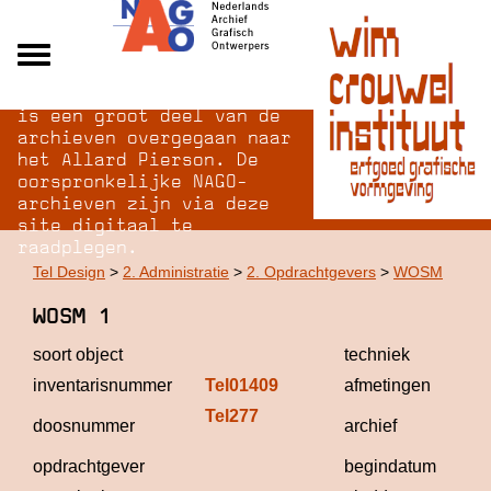
Na opheffing van het NAGO
Alle archieven
is een groot deel van de
Over NAGO
archieven overgegaan naar
het Allard Pierson. De
Over WCI
oorspronkelijke NAGO-
Inloggen
archieven zijn via deze
site digitaal te
raadplegen.
Tel Design
>
2. Administratie
>
2. Opdrachtgevers
>
WOSM
WOSM 1
soort object
techniek
inventarisnummer
Tel01409
afmetingen
Tel277
Tel
doosnummer
archief
De
opdrachtgever
begindatum