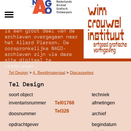
Na opheffing van het NAGO
Alle archieven
is een groot deel van de
Over NAGO
archieven overgegaan naar
het Allard Pierson. De
Over WCI
oorspronkelijke NAGO-
Inloggen
archieven zijn via deze
site digitaal te
raadplegen.
Tel Design
>
4. Beeldmateriaal
>
Diacassettes
Tel Design
soort object
techniek
inventarisnummer
Tel01768
afmetingen
Tel328
Tel
doosnummer
archief
De
opdrachtgever
begindatum