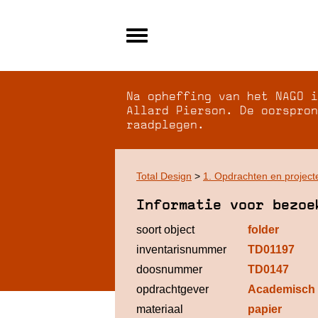
Alle archieven
Over NAGO
Na opheffing van het NAGO i
Over WCI
Allard Pierson. De oorspron
raadplegen.
Inloggen
Total Design
>
1. Opdrachten en project
Informatie voor bezoe
soort object
folder
inventarisnummer
TD01197
doosnummer
TD0147
opdrachtgever
Academisch 
materiaal
papier