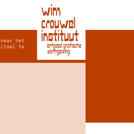
 naar het
gitaal te