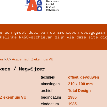
s een groot deel van de archieven overgegaan
kelijke NAGO-archieven zijn via deze site di
en
>
A
>
Academisch Ziekenhuis VU
kers / Wegwijzer
techniek
offset, gevouwen
afmetingen
210 x 100 mm
archief
Total Design
Ziekenhuis VU
begindatum
1985
einddatum
1985