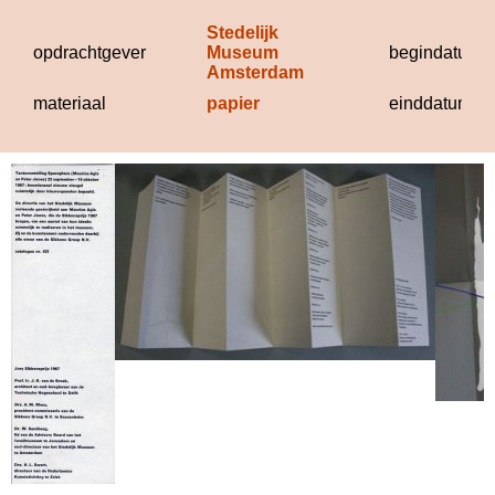
Stedelijk 
opdrachtgever
Museum 
begindatum
Amsterdam
materiaal
papier
einddatum