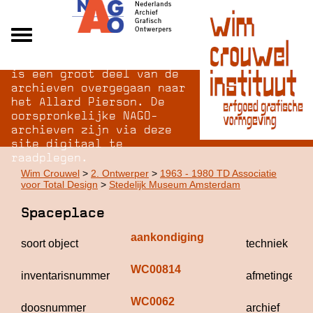
Na opheffing van het NAGO
Alle archieven
is een groot deel van de
Over NAGO
archieven overgegaan naar
het Allard Pierson. De
Over WCI
oorspronkelijke NAGO-
Inloggen
archieven zijn via deze
site digitaal te
raadplegen.
Wim Crouwel
>
2. Ontwerper
>
1963 - 1980 TD Associatie
voor Total Design
>
Stedelijk Museum Amsterdam
Spaceplace
aankondiging
soort object
techniek
WC00814
inventarisnummer
afmetingen
WC0062
doosnummer
archief