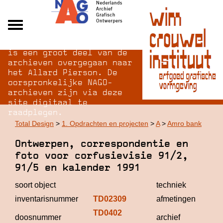
Na opheffing van het NAGO
Alle archieven
is een groot deel van de
Over NAGO
archieven overgegaan naar
het Allard Pierson. De
Over WCI
oorspronkelijke NAGO-
Inloggen
archieven zijn via deze
site digitaal te
raadplegen.
Total Design
>
1. Opdrachten en projecten
>
A
>
Amro bank
Ontwerpen, correspondentie en
foto voor corfusievisie 91/2,
91/5 en kalender 1991
soort object
techniek
inventarisnummer
TD02309
afmetingen
TD0402
Tot
doosnummer
archief
De