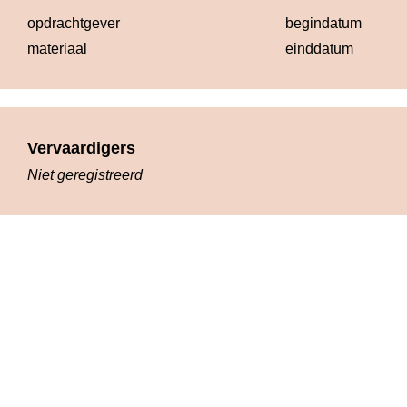
opdrachtgever
begindatum
19
materiaal
einddatum
19
Vervaardigers
Niet geregistreerd