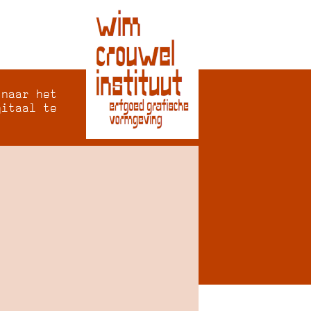
 naar het
gitaal te