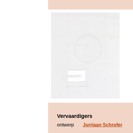
Vervaardigers
ontwerp
Jurriaan Schrofer