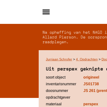
Alle archieven
Over NAGO
Na opheffing van het NAGO i
Over WCI
Allard Pierson. De oorspron
raadplegen.
Inloggen
Jurriaan Schrofer
>
4. Opdrachten
>
Doc
Uit perspex geknipte 
soort object
origineel
inventarisnummer
JS01738
doosnummer
JS 261 (pren
opdrachtgever
materiaal
perspex