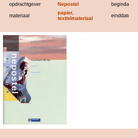
opdrachtgever
Nepostel
begindatum
papier, 
materiaal
einddatum
textielmateriaal