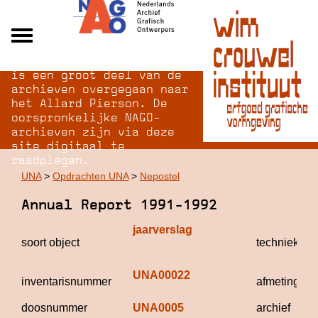
Na opheffing van het NAGO
Alle archieven
is een groot deel van de
Over NAGO
archieven overgegaan naar
het Allard Pierson. De
Over WCI
oorspronkelijke NAGO-
Inloggen
archieven zijn via deze
site digitaal te
raadplegen.
UNA
>
Opdrachten UNA
>
Nepostel
Annual Report 1991-1992
jaarverslag
soort object
techniek
UNA00022
inventarisnummer
afmetingen
doosnummer
UNA0005
archief