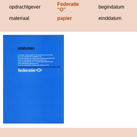
Federatie 
1
opdrachtgever
begindatum
“O”
materiaal
papier
einddatum
1