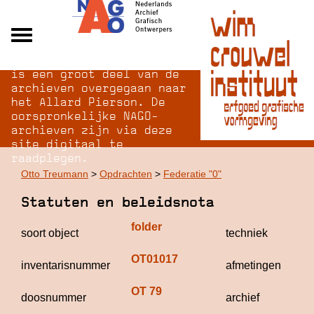
Na opheffing van het NAGO
Alle archieven
is een groot deel van de
Over NAGO
archieven overgegaan naar
het Allard Pierson. De
Over WCI
oorspronkelijke NAGO-
Inloggen
archieven zijn via deze
site digitaal te
raadplegen.
Otto Treumann
>
Opdrachten
>
Federatie "0"
Statuten en beleidsnota
folder
of
soort object
techniek
g
OT01017
3
inventarisnummer
afmetingen
c
OT 79
O
doosnummer
archief
T