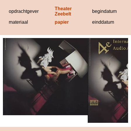
D
Theater 
19
opdrachtgever
begindatum
Zeebelt
materiaal
papier
einddatum
19