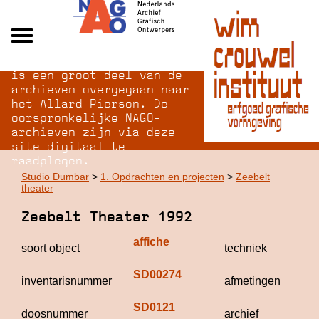
Na opheffing van het NAGO
Alle archieven
is een groot deel van de
Over NAGO
archieven overgegaan naar
het Allard Pierson. De
Over WCI
oorspronkelijke NAGO-
Inloggen
archieven zijn via deze
site digitaal te
raadplegen.
Studio Dumbar
>
1. Opdrachten en projecten
>
Zeebelt
theater
Zeebelt Theater 1992
affiche
off
soort object
techniek
ze
SD00274
60
inventarisnummer
afmetingen
6
SD0121
St
doosnummer
archief