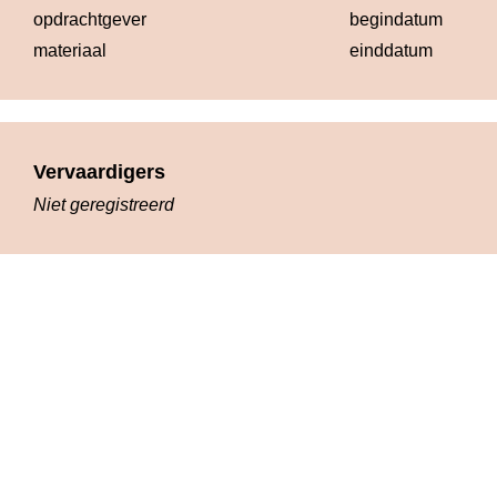
opdrachtgever
begindatum
19
materiaal
einddatum
19
Vervaardigers
Niet geregistreerd