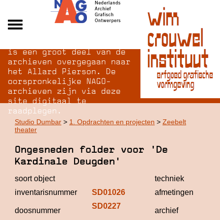
Na opheffing van het NAGO
Alle archieven
is een groot deel van de
Over NAGO
archieven overgegaan naar
het Allard Pierson. De
Over WCI
oorspronkelijke NAGO-
Inloggen
archieven zijn via deze
site digitaal te
raadplegen.
Studio Dumbar
>
1. Opdrachten en projecten
>
Zeebelt
theater
Ongesneden folder voor 'De
Kardinale Deugden'
soort object
techniek
inventarisnummer
SD01026
afmetingen
SD0227
St
doosnummer
archief
D