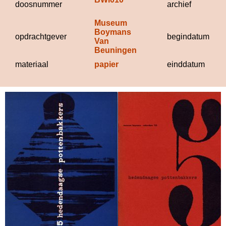
doosnummer
archief
Museum 
Boymans 
opdrachtgever
begindatum
Van 
Beuningen
materiaal
papier
einddatum