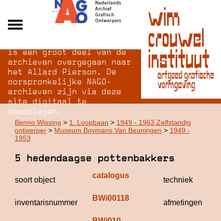
Na opheffing van het NAGO
Alle archieven
is een groot deel van de
Over NAGO
archieven overgegaan naar
het Allard Pierson. De
Over WCI
oorspronkelijke NAGO-
Inloggen
archieven zijn via deze
site digitaal te
raadplegen.
Benno Wissing
>
1. Loopbaan
>
1949 - 1963 Zelfstandig
ontwerper
>
Museum Boymans Van Beuningen
>
1949 -
1953
5 hedendaagse pottenbakkers
catalogus
soort object
techniek
BWi00118
inventarisnummer
afmetingen
BWi010