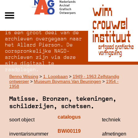
Na opheffing van het NAGO
Alle archieven
is een groot deel van de
Over NAGO
archieven overgegaan naar
het Allard Pierson. De
Over WCI
oorspronkelijke NAGO-
Inloggen
archieven zijn via deze
site digitaal te
raadplegen.
Benno Wissing
>
1. Loopbaan
>
1949 - 1963 Zelfstandig
ontwerper
>
Museum Boymans Van Beuningen
>
1954 -
1958
Matisse. Bronzen, tekeningen,
schilderijen, schetsen.
catalogus
soort object
techniek
BWi00119
inventarisnummer
afmetingen