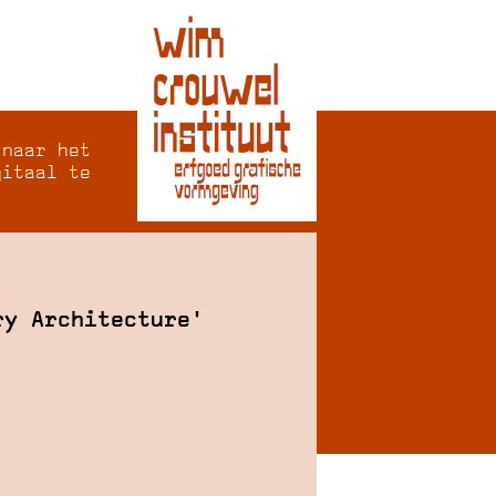
 naar het
gitaal te
ry Architecture'