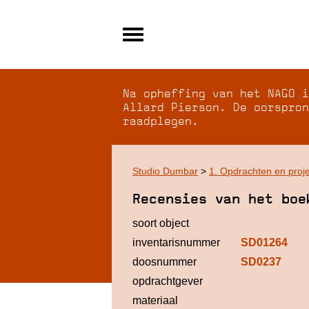
Alle archieven
Over NAGO
Na opheffing van het NAGO i
Over WCI
Allard Pierson. De oorspron
raadplegen.
Inloggen
Studio Dumbar
>
1. Opdrachten en proj
Recensies van het boe
soort object
inventarisnummer
SD01264
doosnummer
SD0237
opdrachtgever
materiaal