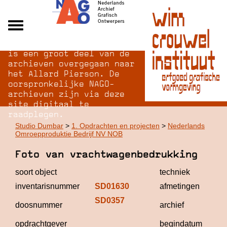
Na opheffing van het NAGO
Alle archieven
is een groot deel van de
Over NAGO
archieven overgegaan naar
het Allard Pierson. De
Over WCI
oorspronkelijke NAGO-
Inloggen
archieven zijn via deze
site digitaal te
raadplegen.
Studio Dumbar
>
1. Opdrachten en projecten
>
Nederlands
Omroepproduktie Bedrijf NV NOB
Foto van vrachtwagenbedrukking
soort object
techniek
inventarisnummer
SD01630
afmetingen
SD0357
St
doosnummer
archief
D
opdrachtgever
begindatum