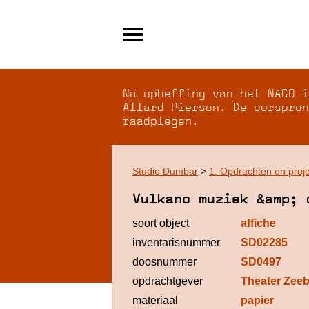
Alle archieven
Over NAGO
Na opheffing van het NAGO i
Over WCI
Allard Pierson. De oorspron
raadplegen.
Inloggen
Studio Dumbar
>
1. Opdrachten en proj
Vulkano muziek &amp; 
soort object
affiche
inventarisnummer
SD02285
doosnummer
SD0497
opdrachtgever
Theater Zeeb
materiaal
papier