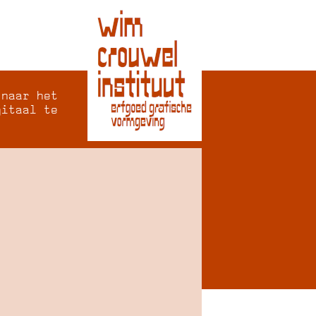
 naar het
gitaal te