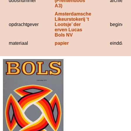
doosnummer
(Prentendoos 
archief
A3)
Amsterdamsche 
Likeurstokerij ‘t 
opdrachtgever
Lootsje’ der 
begindat
erven Lucas 
Bols NV
materiaal
papier
einddatu