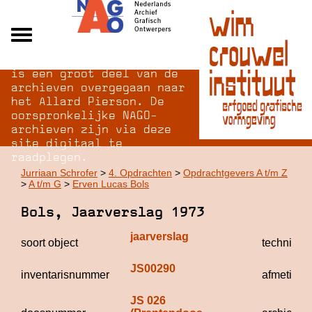
Na opheffing van het NAGO
Alle archieven
is een groot deel van de
Over NAGO
archieven overgegaan naar
het Allard Pierson. De
Over WCI
oorspronkelijke NAGO-
Inloggen
archieven zijn via deze
site digitaal te
raadplegen.
Jurriaan Schrofer
>
4. Opdrachten
>
Opdrachtgevers A t/m Z
>
A t/m G
>
Erven Lucas Bols
Bols, Jaarverslag 1973
jaarverslag
soort object
techniek
JS00290
inventarisnummer
afmetinge
JS 026 