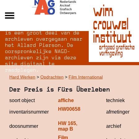
Na opheffing van het NAGO
Alle archieven
is een groot deel van de
Over NAGO
archieven overgegaan naar
het Allard Pierson. De
Over WCI
oorspronkelijke NAGO-
Inloggen
archieven zijn via deze
site digitaal te
raadplegen.
Hard Werken
>
Opdrachten
>
Film International
Der Preis is Fürs Überleben
soort object
affiche
techniek
HW00658
inventarisnummer
afmetingen
HW 165, 
doosnummer
archief
map B
Film 