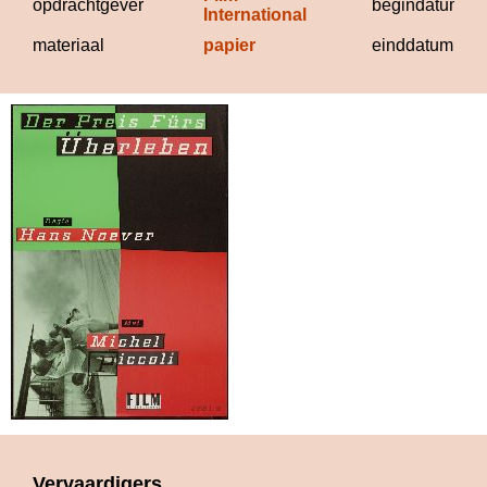
opdrachtgever
begindatum
International
materiaal
papier
einddatum
Vervaardigers