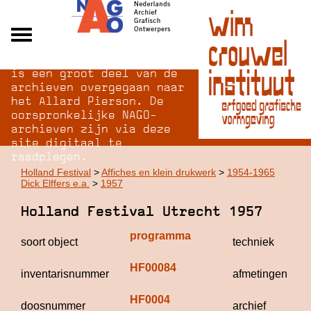
Na opheffing van het NAGO
Alle archieven
is een groot deel van de
Over NAGO
archieven overgegaan naar
het Allard Pierson. De
Over WCI
oorspronkelijke NAGO-
Inloggen
archieven zijn via deze
site digitaal te
raadplegen.
Holland Festival
>
Affiches en klein drukwerk
>
1954-1965
Dick Elffers e.a.
>
1957
Holland Festival Utrecht 1957
programma
soort object
techniek
HF00084
inventarisnummer
afmetingen
HF0004
doosnummer
archief