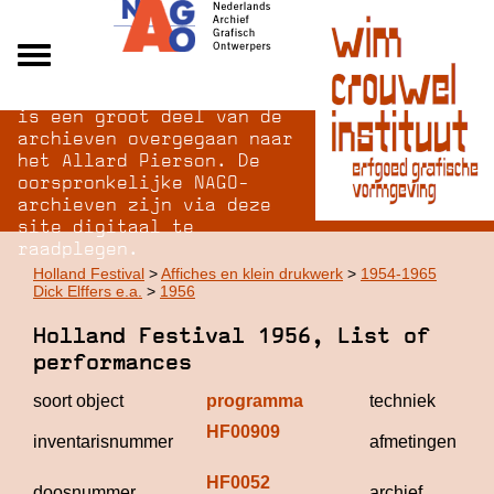
Na opheffing van het NAGO
Alle archieven
is een groot deel van de
Over NAGO
archieven overgegaan naar
het Allard Pierson. De
Over WCI
oorspronkelijke NAGO-
Inloggen
archieven zijn via deze
site digitaal te
raadplegen.
Holland Festival
>
Affiches en klein drukwerk
>
1954-1965
Dick Elffers e.a.
>
1956
Holland Festival 1956, List of
performances
soort object
programma
techniek
HF00909
inventarisnummer
afmetingen
HF0052
doosnummer
archief