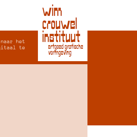
 naar het
gitaal te