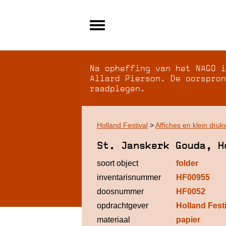
Alle archieven
Over NAGO
Na opheffing van het NAGO i
Over WCI
Allard Pierson. De oorspron
raadplegen.
Inloggen
Holland Festival
>
Affiches en klein druk
St. Janskerk Gouda, H
soort object
folder
inventarisnummer
HF00955
doosnummer
HF0052
opdrachtgever
Holland Fest
materiaal
papier