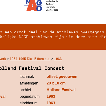
s een groot deel van de archieven overgegaan
kelijke NAGO-archieven zijn via deze site di
werk
>
1954-1965 Dick Elffers e.a.
>
1963
olland Festival Concert
techniek
offset, gevouwen
afmetingen
20 x 10 cm
archief
Holland Festival
ival
begindatum
1963
einddatum
1963