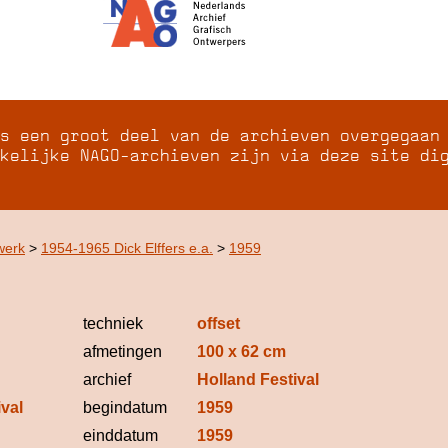
s een groot deel van de archieven overgegaan
kelijke NAGO-archieven zijn via deze site di
werk
>
1954-1965 Dick Elffers e.a.
>
1959
techniek
offset
afmetingen
100 x 62 cm
archief
Holland Festival
ival
begindatum
1959
einddatum
1959