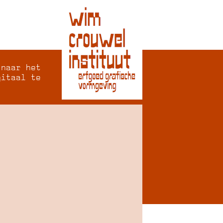
 naar het
gitaal te