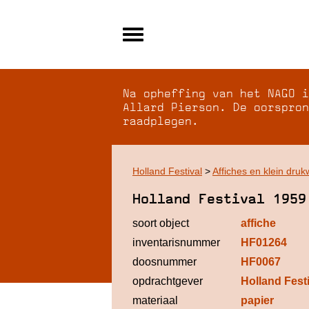
Alle archieven
Over NAGO
Na opheffing van het NAGO i
Over WCI
Allard Pierson. De oorspron
raadplegen.
Inloggen
Holland Festival
>
Affiches en klein druk
Holland Festival 1959
soort object
affiche
inventarisnummer
HF01264
doosnummer
HF0067
opdrachtgever
Holland Fest
materiaal
papier