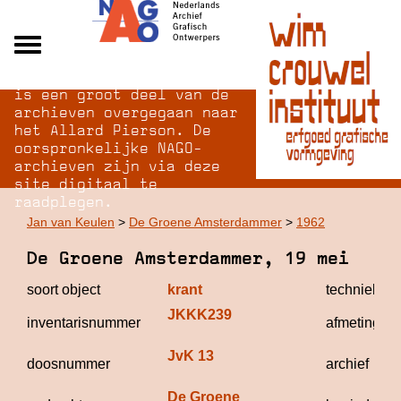
Na opheffing van het NAGO
Alle archieven
is een groot deel van de
Over NAGO
archieven overgegaan naar
het Allard Pierson. De
Over WCI
oorspronkelijke NAGO-
Inloggen
archieven zijn via deze
site digitaal te
raadplegen.
Jan van Keulen
>
De Groene Amsterdammer
>
1962
De Groene Amsterdammer, 19 mei
soort object
krant
techniek
JKKK239
inventarisnummer
afmetingen
JvK 13
doosnummer
archief
De Groene 