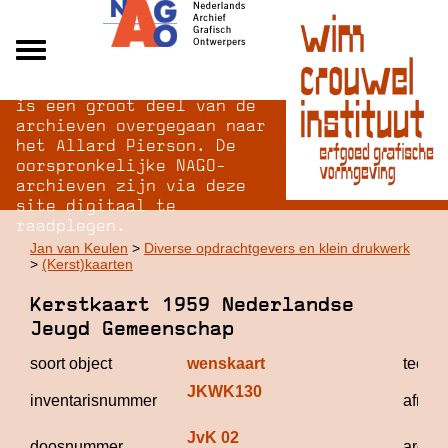
Na opheffing van het NAGO
Alle archieven
is een groot deel van de
Over NAGO
archieven overgegaan naar
het Allard Pierson. De
Over WCI
oorspronkelijke NAGO-
Inloggen
archieven zijn via deze
site digitaal te
raadplegen.
Jan van Keulen
>
Diverse opdrachtgevers en klein drukwerk
>
(Kerst)kaarten
Kerstkaart 1959 Nederlandse
Jeugd Gemeenschap
soort object
wenskaart
techni
JKWK130
inventarisnummer
afmet
JvK 02
doosnummer
archie