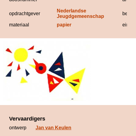
Nederlandse 
opdrachtgever
begin
Jeugdgemeenschap
materiaal
papier
eindd
Vervaardigers
ontwerp
Jan van Keulen