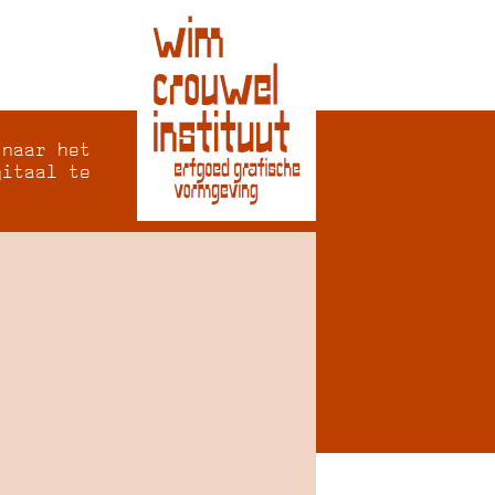
 naar het
gitaal te