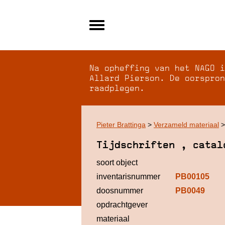
Alle archieven
Over NAGO
Na opheffing van het NAGO i
Over WCI
Allard Pierson. De oorspron
raadplegen.
Inloggen
Pieter Brattinga
>
Verzameld materiaal
Tijdschriften , catal
soort object
inventarisnummer
PB00105
doosnummer
PB0049
opdrachtgever
materiaal