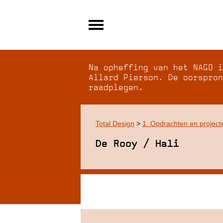
Alle archieven
Over NAGO
Na opheffing van het NAGO i
Over WCI
Allard Pierson. De oorspron
raadplegen.
Inloggen
Total Design
>
1. Opdrachten en project
De Rooy / Hali