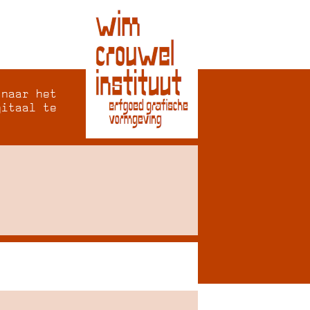
 naar het
gitaal te