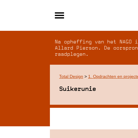
Alle archieven
Over NAGO
Na opheffing van het NAGO i
Over WCI
Allard Pierson. De oorspron
raadplegen.
Inloggen
Total Design
>
1. Opdrachten en project
Suikerunie