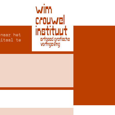
 naar het
gitaal te