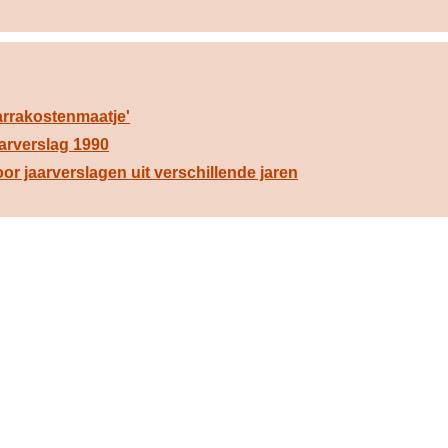
arrakostenmaatje'
arverslag 1990
r jaarverslagen uit verschillende jaren