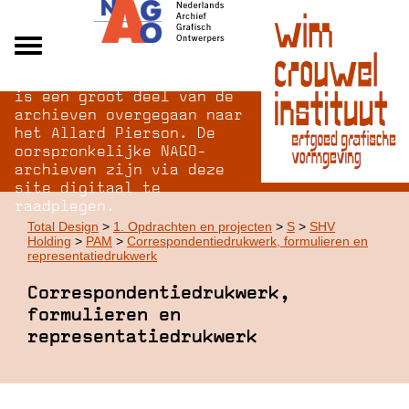
Na opheffing van het NAGO
Alle archieven
is een groot deel van de
Over NAGO
archieven overgegaan naar
het Allard Pierson. De
Over WCI
oorspronkelijke NAGO-
Inloggen
archieven zijn via deze
site digitaal te
raadplegen.
Total Design
>
1. Opdrachten en projecten
>
S
>
SHV
Holding
>
PAM
>
Correspondentiedrukwerk, formulieren en
representatiedrukwerk
Correspondentiedrukwerk,
formulieren en
representatiedrukwerk